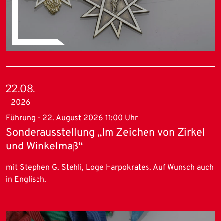
22.08.
2026
Führung - 22. August 2026 11:00 Uhr
Sonderausstellung „Im Zeichen von Zirkel
und Winkelmaß“
mit Stephen G. Stehli, Loge Harpokrates. Auf Wunsch auch
in Englisch.