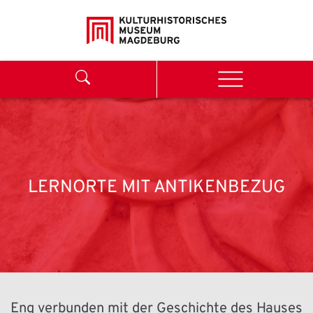
Weiter zum Inhalt
Search
Menu
LERNORTE MIT ANTIKENBEZUG
Eng verbunden mit der Geschichte des Hauses