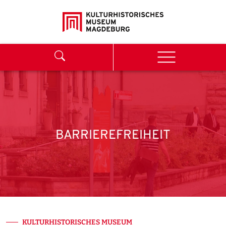
Weiter zum Inhalt
Search
Menu
BARRIEREFREIHEIT
KULTURHISTORISCHES MUSEUM