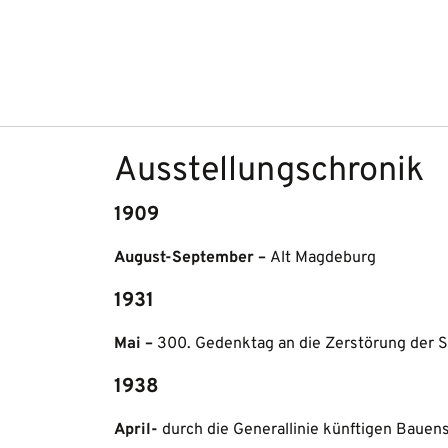
Weiter zum Inhalt
Heute von 10 – 17 Uhr geöffnet
Ausstellungschronik
1909
August-September –
Alt Magdeburg
1931
Mai –
300. Gedenktag an die Zerstörung der S
1938
April-
durch die Generallinie künftigen Bauen