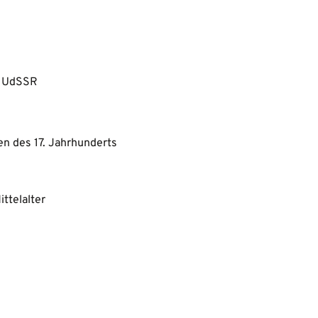
er UdSSR
n des 17. Jahrhunderts
ttelalter