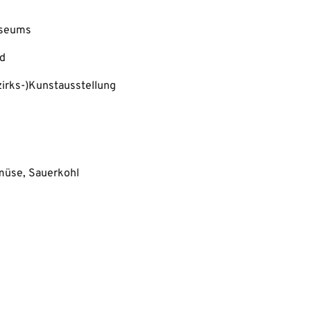
useums
nd
irks-)Kunstausstellung
müse, Sauerkohl