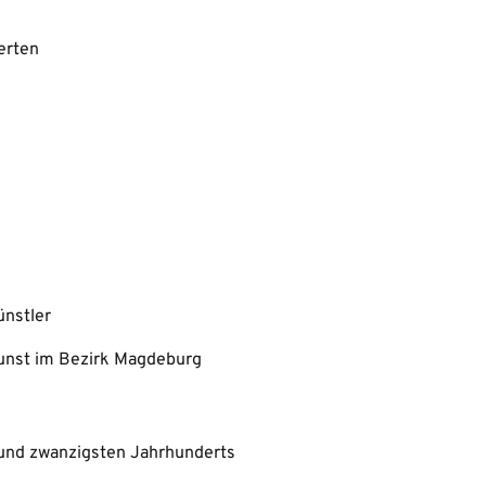
erten
ünstler
unst im Bezirk Magdeburg
und zwanzigsten Jahrhunderts